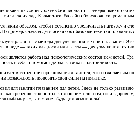
еспечивают высокий уровень безопасности. Тренеры имеют соотв
ными за своих чад. Кроме того, бассейн оборудован современны
тся таким образом, чтобы постепенно увеличивать нагрузку и с
. Например, сначала дети осваивают базовые техники плавания, 
льзуют различные методы для улучшения техники плавания. Это
тв в воде — таких как доски или ласты — для улучшения техник
вок является работа над психологическим состоянием детей. Тр
ность в себе и помогает детям развивать настойчивость.
анизует внутренние соревнования для детей, что позволяет им о
т им возможность проверить свои силы на практике.
вия для занятий плаванием для детей. Здесь не только развиваю
обы ваш ребенок стал не только хорошим пловцом, но и здоровым,
ительный мир воды и станет будущим чемпионом!