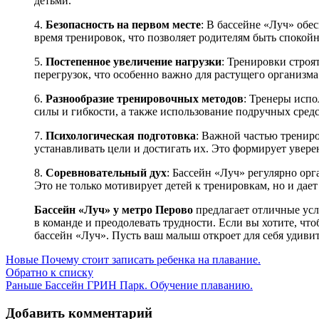
детьми.
4.
Безопасность на первом месте
: В бассейне «Луч» об
время тренировок, что позволяет родителям быть спокой
5.
Постепенное увеличение нагрузки
: Тренировки строя
перегрузок, что особенно важно для растущего организма
6.
Разнообразие тренировочных методов
: Тренеры испо
силы и гибкости, а также использование подручных средс
7.
Психологическая подготовка
: Важной частью трениро
устанавливать цели и достигать их. Это формирует уверен
8.
Соревновательный дух
: Бассейн «Луч» регулярно орг
Это не только мотивирует детей к тренировкам, но и дае
Бассейн «Луч» у метро Перово
предлагает отличные усло
в команде и преодолевать трудности. Если вы хотите, чт
бассейн «Луч». Пусть ваш малыш откроет для себя удив
Новые
Почему стоит записать ребенка на плавание.
Обратно к списку
Раньше
Бассейн ГРИН Парк. Обучение плаванию.
Добавить комментарий