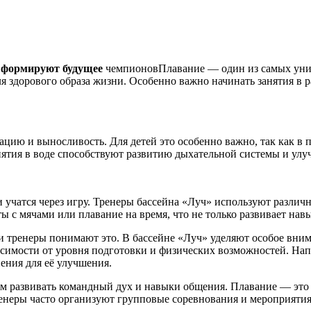
» формируют будущее
чемпионовПлавание — один из самых унив
я здорового образа жизни. Особенно важно начинать занятия в р
цию и выносливость. Для детей это особенно важно, так как в 
анятия в воде способствуют развитию дыхательной системы и ул
ти учатся через игру. Тренеры бассейна «Луч» используют разли
ы с мячами или плавание на время, что не только развивает нав
 и тренеры понимают это. В бассейне «Луч» уделяют особое вн
исимости от уровня подготовки и физических возможностей. Нап
ения для её улучшения.
тям развивать командный дух и навыки общения. Плавание — это 
Тренеры часто организуют групповые соревнования и мероприяти