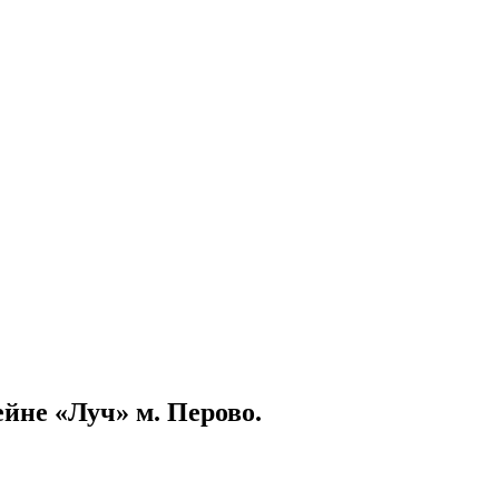
+7 (903) 286-0539
+7 (916) 159-1794
ейне «Луч» м. Перово.