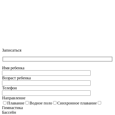
+7 (903) 286-0539
+7 (916) 159-1794
Клуб водных видов спорта Наутилус@ 2025 г.
Политика конфиденциальности
Записаться
Имя ребенка
Возраст ребенка
Телефон
Направление
Плавание
Водное поло
Синхронное плавание
Гимнастика
Бассейн