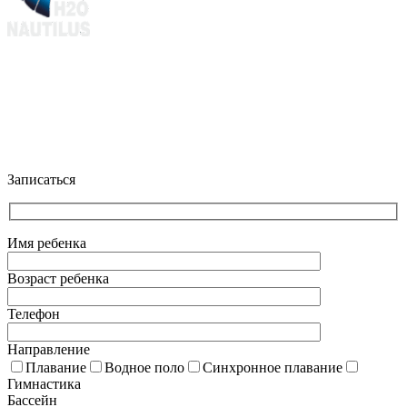
+7 (903) 286-0539
+7 (916) 159-1794
Клуб водных видов спорта Наутилус@ 2025 г.
Политика конфиденциальности
Записаться
Имя ребенка
Возраст ребенка
Телефон
Направление
Плавание
Водное поло
Синхронное плавание
Гимнастика
Бассейн