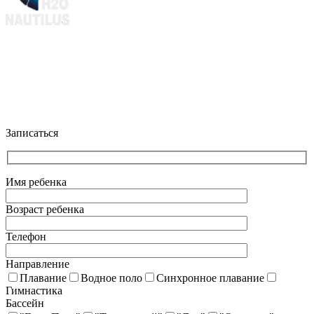
+7 (903) 286-0539
+7 (916) 159-1794
Клуб водных видов спорта Наутилус@ 2025 г.
Политика конфиденциальности
Записаться
Имя ребенка
Возраст ребенка
Телефон
Направление
Плавание
Водное поло
Синхронное плавание
Гимнастика
Бассейн