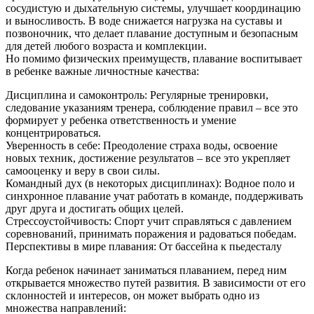
сосудистую и дыхательную системы, улучшает координацию
и выносливость. В воде снижается нагрузка на суставы и
позвоночник, что делает плавание доступным и безопасным
для детей любого возраста и комплекции.
Но помимо физических преимуществ, плавание воспитывает
в ребенке важные личностные качества:
Дисциплина и самоконтроль: Регулярные тренировки,
следование указаниям тренера, соблюдение правил – все это
формирует у ребенка ответственность и умение
концентрироваться.
Уверенность в себе: Преодоление страха воды, освоение
новых техник, достижение результатов – все это укрепляет
самооценку и веру в свои силы.
Командный дух (в некоторых дисциплинах): Водное поло и
синхронное плавание учат работать в команде, поддерживать
друг друга и достигать общих целей.
Стрессоустойчивость: Спорт учит справляться с давлением
соревнований, принимать поражения и радоваться победам.
Перспективы в мире плавания: От бассейна к пьедесталу
Когда ребенок начинает заниматься плаванием, перед ним
открывается множество путей развития. В зависимости от его
склонностей и интересов, он может выбрать одно из
множества направлений: